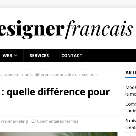
WEB
SERVICES
CONTACT
ART
vs acompte : quelle différence pour votre e-commerce
Modè
: quelle différence pour
la m
Comme
carri
5 rai
Webmarketing
Commentaires fermés
créat